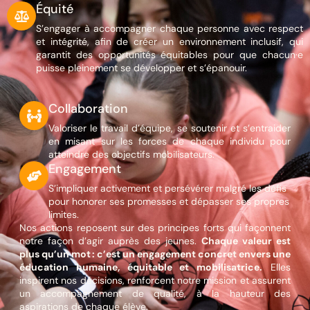
Équité
S’engager à accompagner chaque personne avec respect
et intégrité, afin de créer un environnement inclusif, qui
garantit des opportunités équitables pour que chacun·e
puisse pleinement se développer et s’épanouir.
Collaboration
Valoriser le travail d’équipe, se soutenir et s’entraider
en misant sur les forces de chaque individu pour
atteindre des objectifs mobilisateurs.
Engagement
S’impliquer activement et persévérer malgré les défis
pour honorer ses promesses et dépasser ses propres
limites.
Nos actions reposent sur des principes forts qui façonnent
notre façon d’agir auprès des jeunes.
Chaque valeur est
plus qu’un mot : c’est un engagement concret envers une
éducation humaine, équitable et mobilisatrice.
Elles
inspirent nos décisions, renforcent notre mission et assurent
un accompagnement de qualité, à la hauteur des
aspirations de chaque élève.