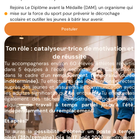
Rejoins Le Diplôme avant la Médaille (DAM), un organisme qui
mise sur la force du sport pour prévenir le décrochage
scolaire et outiller les jeunes à bâtir leur avenir.
Postuler
Ton rôle : catalyseur·trice de motivation et
de réussite
Tu accompagneras environ 60 élèves-athlètes répartis
dans 5 équipes à l’école secondaire La Camaradière
dans le cadre d’un
remplacement temporaire (durée
indéterminée).
Tu effectueras des interventions directes
auprès des jeunes et assureras la communication avec
les adultes significatifs qui les entourent. Tu effectueras
également des tâches administratives pour soutenir
l’équipe de
travail à temps partiel jusqu’à l’été,
indépendamment du remplacement.
Et après?
Tu auras la
possibilité d’obtenir un poste à temps
plein (35h/semaine) dès le 17 août 2026,
entièrement