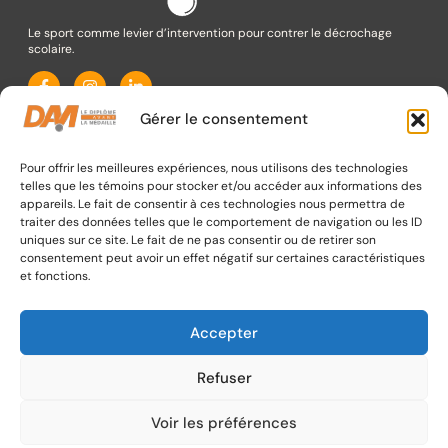
Le sport comme levier d’intervention pour contrer le décrochage
scolaire.
CONTACTEZ-NOUS
Gérer le consentement
info@diplomeavantlamedaille.org
Pour offrir les meilleures expériences, nous utilisons des technologies
615 boulevard Pierre-Bertrand, bureau 240 Québec (QC)
telles que les témoins pour stocker et/ou accéder aux informations des
G1M 3J3
appareils. Le fait de consentir à ces technologies nous permettra de
(418) 431-0115
traiter des données telles que le comportement de navigation ou les ID
uniques sur ce site. Le fait de ne pas consentir ou de retirer son
consentement peut avoir un effet négatif sur certaines caractéristiques
et fonctions.
Accepter
MENU
Refuser
Voir les préférences
Copyright © 2025 Tous droits réservés | Le Diplôme avant la Médaille